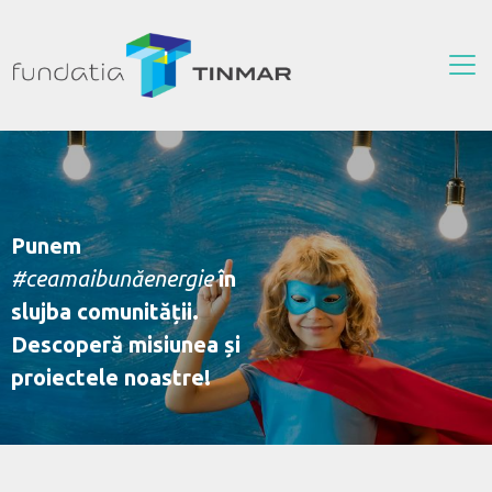
Punem
#ceamaibunăenergie
în
slujba comunității.
Descoperă misiunea și
proiectele noastre!