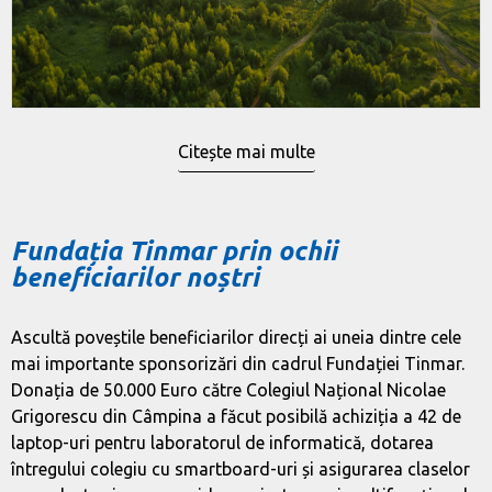
care abordează provocările de mediu.
Citește mai multe
Fundația Tinmar prin ochii
beneficiarilor noștri
Ascultă poveștile beneficiarilor direcți ai uneia dintre cele
mai importante sponsorizări din cadrul Fundației Tinmar.
Donația de 50.000 Euro către Colegiul Național Nicolae
Grigorescu din Câmpina a făcut posibilă achiziția a 42 de
laptop-uri pentru laboratorul de informatică, dotarea
întregului colegiu cu smartboard-uri și asigurarea claselor